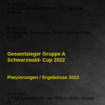
14.03.2023
3. Platz Clubmeisterschaft AC-TUT / Indy-Kart
Rottweil
07.01.2023
6. Platz Kart - Bundesliga - Finale / Weil am Rhein
(Jugend)
Gesamtsieger Gruppe A
Schwarzwald- Cup 2022
Platzierungen / Ergebnisse 2022
15.10.2022
1. Platz Schwarzwald - cup / Weil am Rhein (Gruppe
A)