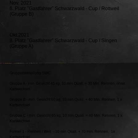
Nov. 2021
6. Platz "Gastfahrer" Schwarzwald - Cup / Rottweil
(Gruppe B)
Okt.2021
8. Platz "Gastfahrer" Schwarzwald - Cup / Singen
(Gruppe A)
Gruppeneinteilung SWC:
Gruppe A - min. Gewicht 45 kg, 10 min.Quali. + 30 Min. Rennen, ohne
Kartwechsel
Gruppe B - min. Gewicht 60 kg, 10 min.Quali. + 40 Min. Rennen, 1 x
Kartwechsel
Gruppe C - min. Gewicht 65 kg, 10 min.Quali. + 40 Min. Rennen, 1 x
Kartwechsel
Formel 1 - Rennen / Weil - 10 min Quali. + 70 min. Rennen, 1x
Kartwechsel