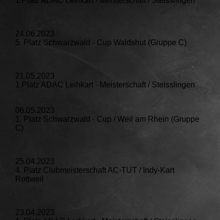
1.Platz ADAC Leihkart - Meisterschaft / Steisslingen
24.06.2023
5. Platz Schwarzwald - Cup Waldshut (Gruppe C)
21.05.2023
1.Platz ADAC Leihkart - Meisterschaft / Steisslingen
06.05.2023
1. Platz Schwarzwald - Cup / Weil am Rhein (Gruppe
C)
25.04.2023
4. Platz Clubmeisterschaft AC-TUT / Indy-Kart
Rottweil
23.04.2023