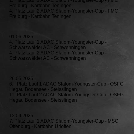
1. Platz Lauf 1 ADAC Slalom-Youngster-Cup - FMC
Freiburg - Kartbahn Teningen
4. Platz Lauf 2 ADAC Slalom-Youngster-Cup - FMC
Freiburg - Kartbahn Teningen
01.06.2025
4. Platz Lauf 1 ADAC Slalom-Youngster-Cup -
Schwarzwälder AC - Schwenningen
4. Platz Lauf 2 ADAC Slalom-Youngster-Cup -
Schwarzwälder AC - Schwenningen
26.05.2025
6. Platz Lauf 1 ADAC Slalom-Youngster-Cup - OSFG
Hegau Bodensee - Steisslingen
11. Platz Lauf 2 ADAC Slalom-Youngster-Cup - OSFG
Hegau Bodensee - Steisslingen
12.04.2025
7. Platz Lauf 1 ADAC Slalom-Youngster-Cup - MSC
Offenburg - Kartbahn Urloffen