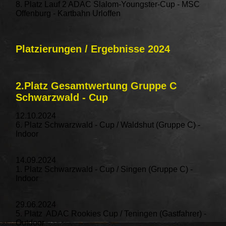
8. Platz Lauf 2 ADAC Slalom-Youngster-Cup - MSC
Offenburg - Kartbahn Urloffen
Platzierungen / Ergebnisse 2024
2.Platz Gesamtwertung Gruppe C
Schwarzwald - Cup
12.10.2024
6. Platz Schwarzwald - Cup / Waldshut (Gruppe C) -
Indoor
14.09.2024
1. Platz Schwarzwald - Cup / Singen (Gruppe C) -
Indoor
29.06.2024
5. Platz ADAC Rookies Cup / Teningen (Gastfahrer) -
Outdoor