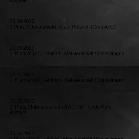
Rottweil
23.09.2023
3.Platz Schwarzwald - Cup Rottweil (Gruppe C)
10.09.2023
1. Platz ADAC Leihkart - Meisterschaft / Steisslingen
23.07.2023
1. Platz ADAC Leihkart - Meisterschaft / Steisslingen
22.07.2023
3. Platz Clubmeisterschaft AC-TUT / Indy-Kart
Rottweil
25.06.2023